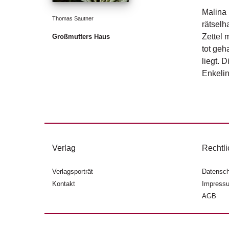
Malina 
Thomas Sautner
rätselh
Zettel 
Großmutters Haus
tot geh
liegt. 
Enkelin
Verlag
Rechtli
Verlagsporträt
Datensch
Kontakt
Impress
AGB