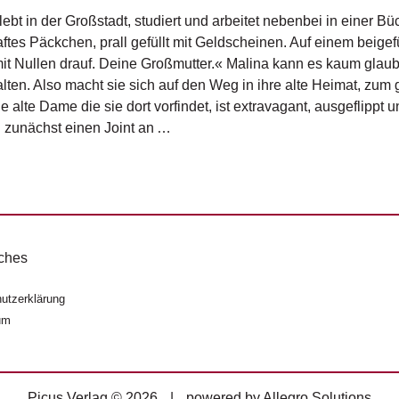
lebt in der Großstadt, studiert und arbeitet nebenbei in einer Bü
aftes Päckchen, prall gefüllt mit Geldscheinen. Auf einem beigef
mit Nullen drauf. Deine Großmutter.« Malina kann es kaum glaube
alten. Also macht sie sich auf den Weg in ihre alte Heimat, zum 
Die alte Dame die sie dort vorfindet, ist extravagant, ausgeflippt
 zunächst einen Joint an …
ches
utzerklärung
um
Picus Verlag © 2026
|
powered by
Allegro Solutions