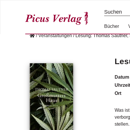
S
k
i
p
Bücher
t
/
Veranstaltungen
/
Lesung: Thomas Sautner,
o
c
o
n
Les
t
e
Datum
n
Uhrzei
t
Ort
Was ist
verborg
stellen.