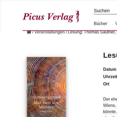
S
k
i
p
Bücher
t
/
Veranstaltungen
/
Lesung: Thomas Sautner, 
o
c
o
n
Les
t
e
Datum
n
Uhrzei
t
Ort
Der eh
Wiens. 
könnte.