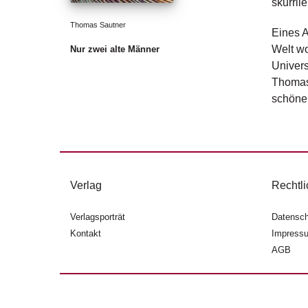
skurril
Thomas Sautner
Eines A
Welt wo
Nur zwei alte Männer
Univers
Thomas
schöne
Verlag
Rechtli
Verlagsporträt
Datensch
Kontakt
Impress
AGB