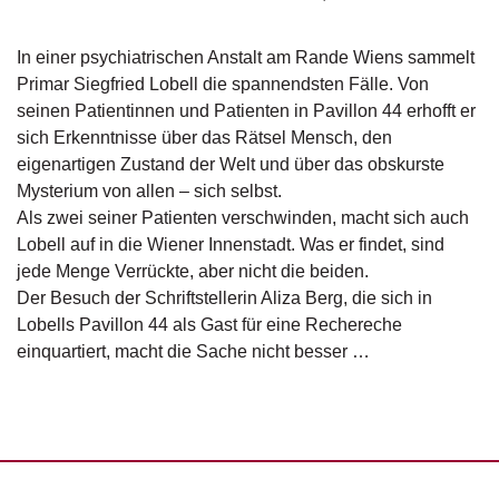
g
e
In einer psychiatrischen Anstalt am Rande Wiens sammelt
n
Primar Siegfried Lobell die spannendsten Fälle. Von
seinen Patientinnen und Patienten in Pavillon 44 erhofft er
B
l
sich Erkenntnisse über das Rätsel Mensch, den
o
eigenartigen Zustand der Welt und über das obskurste
g
Mysterium von allen – sich selbst.
Als zwei seiner Patienten verschwinden, macht sich auch
V
Lobell auf in die Wiener Innenstadt. Was er findet, sind
o
jede Menge Verrückte, aber nicht die beiden.
r
s
Der Besuch der Schriftstellerin Aliza Berg, die sich in
c
Lobells Pavillon 44 als Gast für eine Rechereche
h
einquartiert, macht die Sache nicht besser …
a
u
H
a
n