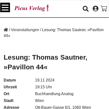
S
k
i
p
B
t
ü
/
Veranstaltungen
/
Lesung: Thomas Sautner, »Pavillon
o
c
44«
c
h
e
o
r
n
t
Lesung: Thomas Sautner,
V
e
e
»Pavillon 44«
n
r
t
a
n
Datum
19.11 2024
s
Uhrzeit
19:15 Uhr
t
a
Ort
Buchhandlung Analog
lt
Stadt
Wien
u
Adresse
n
Ott-Bauer-Gasse 6/1, 1060 Wien