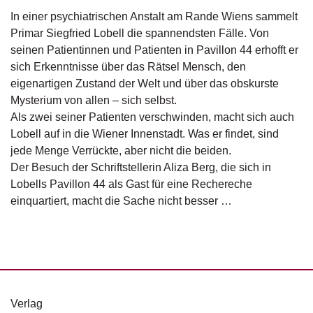
g
In einer psychiatrischen Anstalt am Rande Wiens sammelt
e
Primar Siegfried Lobell die spannendsten Fälle. Von
n
seinen Patientinnen und Patienten in Pavillon 44 erhofft er
sich Erkenntnisse über das Rätsel Mensch, den
B
eigenartigen Zustand der Welt und über das obskurste
l
o
Mysterium von allen – sich selbst.
g
Als zwei seiner Patienten verschwinden, macht sich auch
Lobell auf in die Wiener Innenstadt. Was er findet, sind
V
jede Menge Verrückte, aber nicht die beiden.
o
Der Besuch der Schriftstellerin Aliza Berg, die sich in
r
Lobells Pavillon 44 als Gast für eine Rechereche
s
c
einquartiert, macht die Sache nicht besser …
h
a
u
H
a
n
Verlag