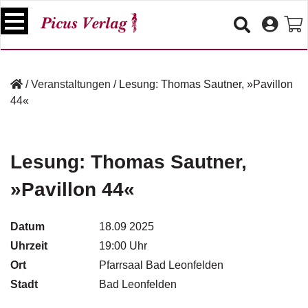
S
k
i
p
B
t
ü
/
Veranstaltungen
/
Lesung: Thomas Sautner, »Pavillon
o
c
44«
c
h
e
o
r
n
t
Lesung: Thomas Sautner,
V
e
e
»Pavillon 44«
n
r
t
a
n
Datum
18.09 2025
s
Uhrzeit
19:00 Uhr
t
a
Ort
Pfarrsaal Bad Leonfelden
lt
Stadt
Bad Leonfelden
u
n