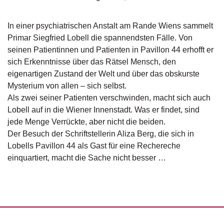
g
e
In einer psychiatrischen Anstalt am Rande Wiens sammelt
n
Primar Siegfried Lobell die spannendsten Fälle. Von
seinen Patientinnen und Patienten in Pavillon 44 erhofft er
B
l
sich Erkenntnisse über das Rätsel Mensch, den
o
eigenartigen Zustand der Welt und über das obskurste
g
Mysterium von allen – sich selbst.
Als zwei seiner Patienten verschwinden, macht sich auch
V
Lobell auf in die Wiener Innenstadt. Was er findet, sind
o
jede Menge Verrückte, aber nicht die beiden.
r
s
Der Besuch der Schriftstellerin Aliza Berg, die sich in
c
Lobells Pavillon 44 als Gast für eine Rechereche
h
einquartiert, macht die Sache nicht besser …
a
u
H
a
n