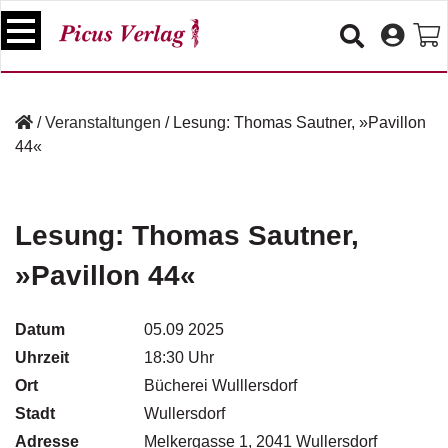
S
k
i
p
B
t
ü
/
Veranstaltungen
/
Lesung: Thomas Sautner, »Pavillon
o
c
44«
c
h
e
o
r
n
t
Lesung: Thomas Sautner,
V
e
e
»Pavillon 44«
n
r
t
a
n
Datum
05.09 2025
s
Uhrzeit
18:30 Uhr
t
a
Ort
Bücherei Wulllersdorf
lt
Stadt
Wullersdorf
u
Adresse
n
Melkergasse 1, 2041 Wullersdorf