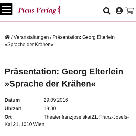
S
k
i
p
B
t
ü
/
Veranstaltungen
/
Präsentation: Georg Elterlein
o
c
»Sprache der Krähen«
c
h
e
o
r
n
t
Präsentation: Georg Elterlein
V
e
e
»Sprache der Krähen«
n
r
t
a
n
Datum
29.09 2016
s
Uhrzeit
19:30
t
a
Ort
Theater franzjosefskai21, Franz-Josefs-
lt
Kai 21, 1010 Wien
u
n