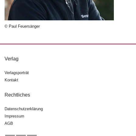
n
s
U
© Paul Feuersänger
m
w
el
t
Verlag
N
e
Verlagsporträt
w
Kontakt
sl
e
tt
Rechtliches
e
r
Datenschutzerklärung
Impressum
N
AGB
e
u