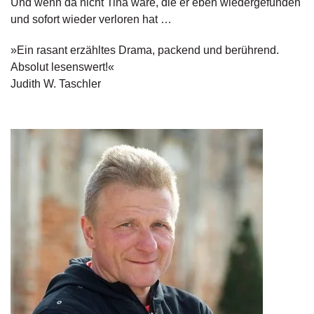
Und wenn da nicht Tina wäre, die er eben wiedergefunden
d
e
und sofort wieder verloren hat …
l
»Ein rasant erzähltes Drama, packend und berührend.
P
Absolut lesenswert!«
r
Judith W. Taschler
e
s
s
e
R
i
g
h
ts
Ü
b
e
r
u