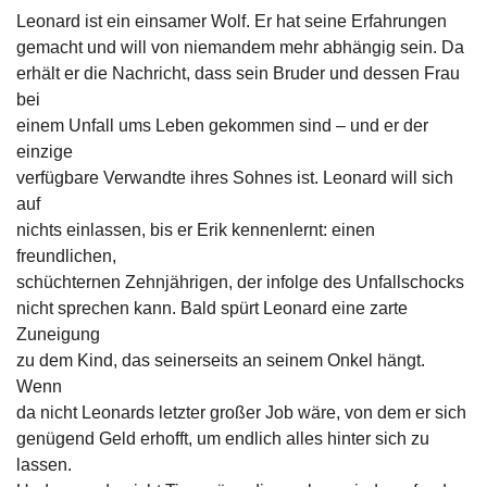
g
Leonard ist ein einsamer Wolf. Er hat seine Erfahrungen
e
gemacht und will von niemandem mehr abhängig sein. Da
n
erhält er die Nachricht, dass sein Bruder und dessen Frau
bei
B
einem Unfall ums Leben gekommen sind – und er der
l
einzige
o
g
verfügbare Verwandte ihres Sohnes ist. Leonard will sich
auf
V
nichts einlassen, bis er Erik kennenlernt: einen
o
freundlichen,
r
schüchternen Zehnjährigen, der infolge des Unfallschocks
s
nicht sprechen kann. Bald spürt Leonard eine zarte
c
h
Zuneigung
a
zu dem Kind, das seinerseits an seinem Onkel hängt.
u
Wenn
da nicht Leonards letzter großer Job wäre, von dem er sich
H
genügend Geld erhofft, um endlich alles hinter sich zu
a
lassen.
n