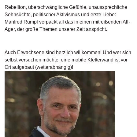
d
Rebellion, überschwängliche Gefühle, unaussprechliche
e
l
Sehnsüchte, politischer Aktivismus und erste Liebe:
Manfred Rumpl verpackt all das in einen mitreißenden All-
P
Ager, der große Themen unserer Zeit anspricht.
r
e
s
s
Auch Erwachsene sind herzlich willkommen! Und wer sich
e
selbst versuchen möchte: eine mobile Kletterwand ist vor
Ort aufgebaut (wetterabhängig)!
R
i
g
h
ts
Ü
b
e
r
u