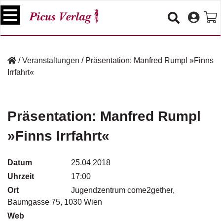
S
k
i
p
B
t
ü
/
Veranstaltungen
/
Präsentation: Manfred Rumpl »Finns
o
c
Irrfahrt«
c
h
e
o
r
n
t
Präsentation: Manfred Rumpl
V
e
e
»Finns Irrfahrt«
n
r
t
a
n
Datum
25.04 2018
s
Uhrzeit
17:00
t
a
Ort
Jugendzentrum come2gether,
lt
Baumgasse 75, 1030 Wien
u
Web
n