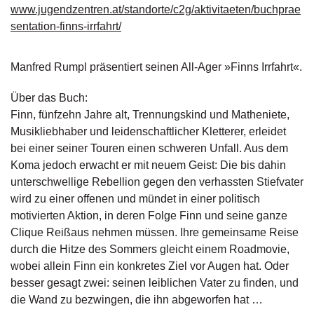
www.jugendzentren.at/standorte/c2g/aktivitaeten/buchprae
g
e
sentation-finns-irrfahrt/
n
Manfred Rumpl präsentiert seinen All-Ager »Finns Irrfahrt«.
B
l
Über das Buch:
o
g
Finn, fünfzehn Jahre alt, Trennungskind und Matheniete,
Musikliebhaber und leidenschaftlicher Kletterer, erleidet
V
bei einer seiner Touren einen schweren Unfall. Aus dem
o
Koma jedoch erwacht er mit neuem Geist: Die bis dahin
r
unterschwellige Rebellion gegen den verhassten Stiefvater
s
wird zu einer offenen und mündet in einer politisch
c
h
motivierten Aktion, in deren Folge Finn und seine ganze
a
Clique Reißaus nehmen müssen. Ihre gemeinsame Reise
u
durch die Hitze des Sommers gleicht einem Roadmovie,
wobei allein Finn ein konkretes Ziel vor Augen hat. Oder
H
besser gesagt zwei: seinen leiblichen Vater zu finden, und
a
die Wand zu bezwingen, die ihn abgeworfen hat …
n