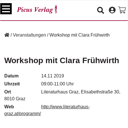
S
k
i
p
B
t
ü
/
Veranstaltungen
/
Workshop mit Clara Frühwirth
o
c
c
h
e
o
r
n
Workshop mit Clara Frühwirth
t
V
e
e
Datum
14.11 2019
n
r
Uhrzeit
09:00-11:00 Uhr
t
a
Ort
n
Literaturhaus Graz, Elisabethstraße 30,
s
8010 Graz
t
Web
http://www.literaturhaus-
a
graz.at/programm/
lt
u
n