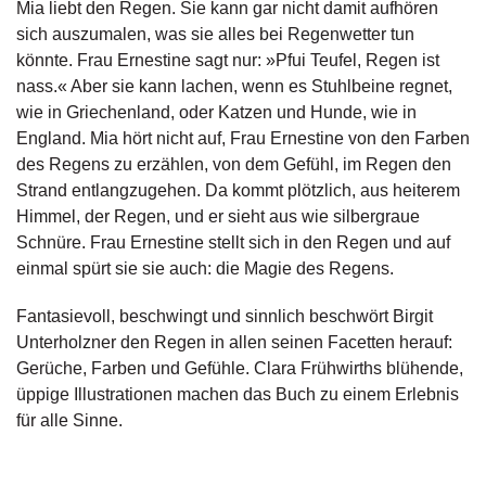
Mia liebt den Regen. Sie kann gar nicht damit aufhören
g
sich auszumalen, was sie alles bei Regenwetter tun
e
n
könnte. Frau Ernestine sagt nur: »Pfui Teufel, Regen ist
nass.« Aber sie kann lachen, wenn es Stuhlbeine regnet,
B
wie in Griechenland, oder Katzen und Hunde, wie in
l
England. Mia hört nicht auf, Frau Ernestine von den Farben
o
des Regens zu erzählen, von dem Gefühl, im Regen den
g
Strand entlangzugehen. Da kommt plötzlich, aus heiterem
Himmel, der Regen, und er sieht aus wie silbergraue
V
Schnüre. Frau Ernestine stellt sich in den Regen und auf
o
r
einmal spürt sie sie auch: die Magie des Regens.
s
c
Fantasievoll, beschwingt und sinnlich beschwört Birgit
h
Unterholzner den Regen in allen seinen Facetten herauf:
a
Gerüche, Farben und Gefühle. Clara Frühwirths blühende,
u
üppige Illustrationen machen das Buch zu einem Erlebnis
für alle Sinne.
H
a
n