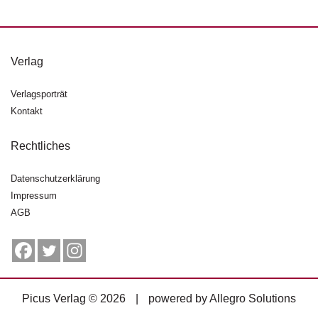
d
e
l
Verlag
P
r
e
Verlagsporträt
s
Kontakt
s
e
Rechtliches
R
Datenschutzerklärung
i
g
Impressum
h
AGB
ts
Ü
b
e
Picus Verlag © 2026
|
powered by
Allegro Solutions
r
u