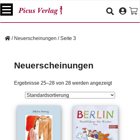
S
k
i
p
B
t
ü
/
Neuerscheinungen
/
Seite 3
o
c
c
h
e
o
r
Neuerscheinungen
n
t
V
e
e
Ergebnisse 25–28 von 28 werden angezeigt
n
r
t
a
n
s
t
a
lt
u
n