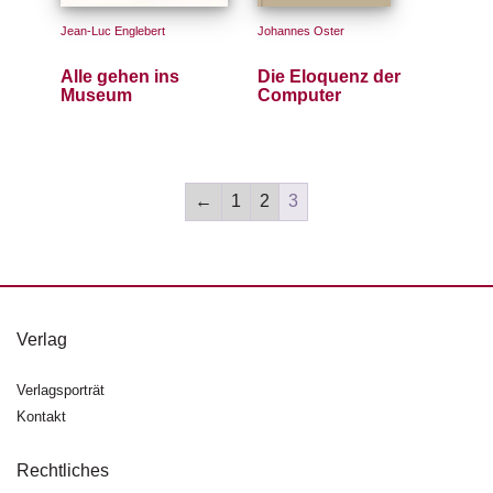
d
e
Jean-Luc Englebert
Johannes Oster
l
Alle gehen ins
Die Eloquenz der
Museum
Computer
P
r
e
s
s
←
1
2
3
e
R
i
g
h
Verlag
ts
Verlagsporträt
Ü
Kontakt
b
e
r
Rechtliches
u