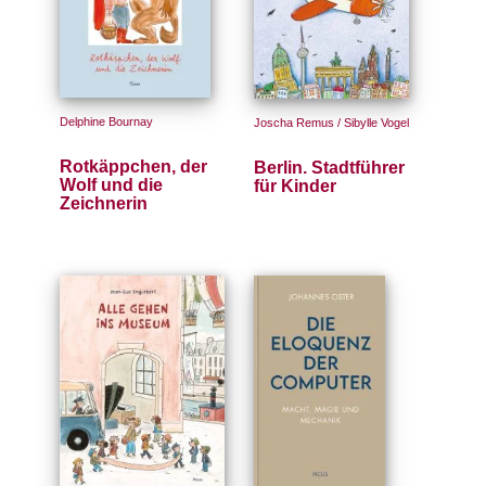
g
e
n
B
Delphine Bournay
Joscha Remus / Sibylle Vogel
l
o
Rotkäppchen, der
Berlin. Stadtführer
g
Wolf und die
für Kinder
Zeichnerin
V
o
r
s
c
h
a
u
H
a
n