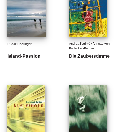
n
s
U
m
w
el
Andrea Karimé / Annette von 
Rudolf Habringer
t
Bodecker-Büttner
Island-Passion
Die Zauberstimme
N
e
w
sl
e
tt
e
r
N
e
u