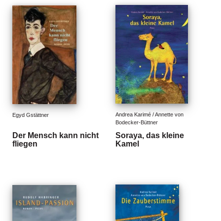
d
e
l
P
r
e
s
s
e
Andrea Karimé / Annette von 
R
Egyd Gstättner
Bodecker-Büttner
i
Der Mensch kann nicht
Soraya, das kleine
g
fliegen
Kamel
h
ts
Ü
b
e
r
u