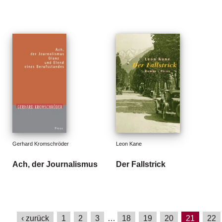
Gerhard Kromschröder
Leon Kane
Ach, der Journalismus
Der Fallstrick
‹ zurück
1
2
3
…
18
19
20
21
22