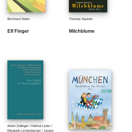
e
r
s
c
Bernhard Seiter
Thomas Sautner
h
e
Elf Finger
Milchblume
i
n
u
n
g
e
n
Anton Zeilinger / Helmut Leder / 
Elisabeth Lichtenberger / Jürgen 