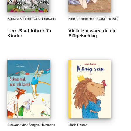
e
r
s
c
Barbara Schinko / Clara Frühwirth
Birgit Unterholzner / Clara Frühwirth
h
e
Linz. Stadtführer für
Vielleicht warst du ein
i
Kinder
Flügelschlag
n
u
n
g
e
n
Nikolaus Ober / Angela Holzmann
Mario Ramos