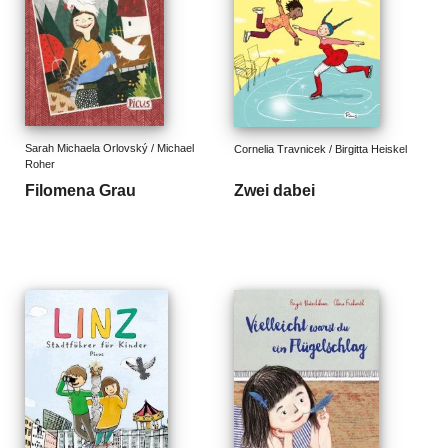
n
s
U
m
w
el
Sarah Michaela Orlovský / Michael 
Cornelia Travnicek / Birgitta Heiskel
t
Roher
Filomena Grau
Zwei dabei
N
e
w
sl
e
tt
e
r
N
e
u