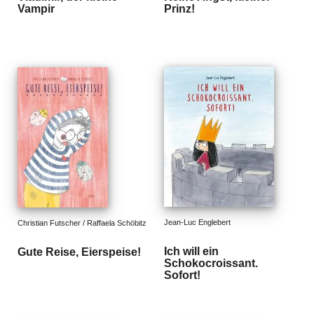
Vampir
Prinz!
g
e
n
B
l
o
g
V
o
r
s
c
h
Jean-Luc Englebert
Christian Futscher / Raffaela Schöbitz
a
u
Ich will ein
Gute Reise, Eierspeise!
Schokocroissant.
H
Sofort!
a
n