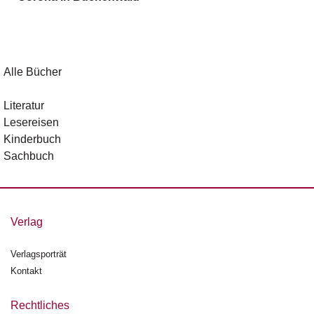
g
e
n
B
Alle Bücher
l
o
Literatur
g
Lesereisen
Kinderbuch
V
Sachbuch
o
r
s
c
h
Verlag
a
u
Verlagsporträt
Kontakt
H
a
n
Rechtliches