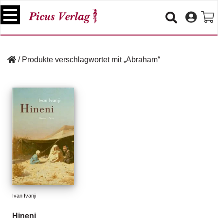
S
k
i
p
B
t
ü
/
Produkte verschlagwortet mit „Abraham“
o
c
c
h
e
o
r
n
t
V
e
e
n
r
t
a
n
s
t
a
lt
Ivan Ivanji
u
n
Hineni