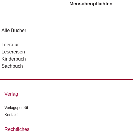
Menschenpflichten
g
e
n
B
Alle Bücher
l
o
Literatur
g
Lesereisen
Kinderbuch
V
Sachbuch
o
r
s
c
h
Verlag
a
u
Verlagsporträt
Kontakt
H
a
n
Rechtliches