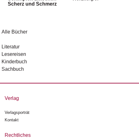
Scherz und Schmerz
g
e
n
B
Alle Bücher
l
o
Literatur
g
Lesereisen
Kinderbuch
V
Sachbuch
o
r
s
c
h
Verlag
a
u
Verlagsporträt
Kontakt
H
a
n
Rechtliches