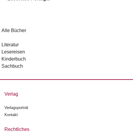
g
e
n
B
Alle Bücher
l
o
Literatur
g
Lesereisen
Kinderbuch
V
Sachbuch
o
r
s
c
h
Verlag
a
u
Verlagsporträt
Kontakt
H
a
n
Rechtliches