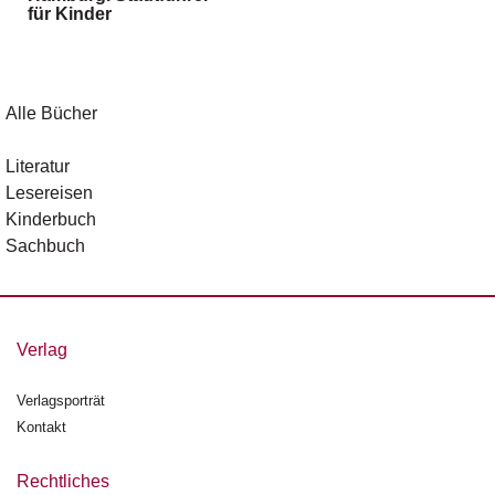
für Kinder
g
e
n
B
Alle Bücher
l
o
Literatur
g
Lesereisen
Kinderbuch
V
Sachbuch
o
r
s
c
h
Verlag
a
u
Verlagsporträt
Kontakt
H
a
n
Rechtliches