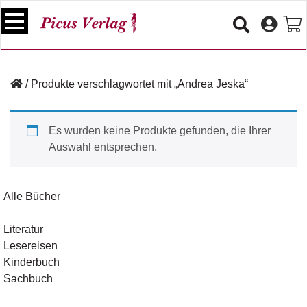
S
k
i
p
B
t
ü
/
Produkte verschlagwortet mit „Andrea Jeska“
o
c
c
h
e
o
Es wurden keine Produkte gefunden, die Ihrer
r
n
Auswahl entsprechen.
t
V
e
e
n
r
Alle Bücher
t
a
n
Literatur
s
Lesereisen
t
a
Kinderbuch
lt
Sachbuch
u
n