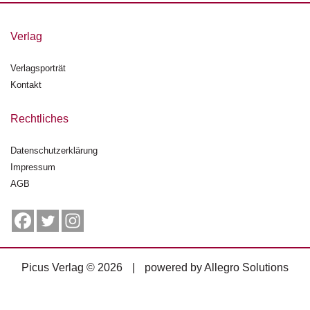
g
e
Verlag
n
Verlagsporträt
B
l
Kontakt
o
g
Rechtliches
V
Datenschutzerklärung
o
Impressum
r
s
AGB
c
h
a
u
Picus Verlag © 2026
|
powered by
Allegro Solutions
H
a
n