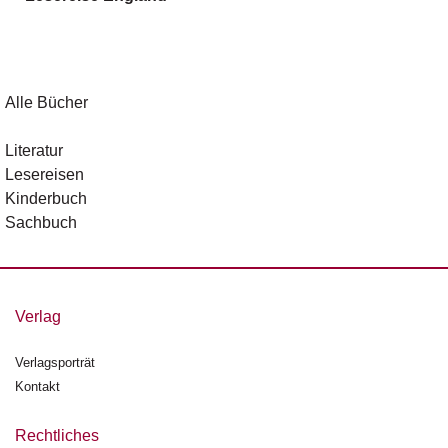
g
e
n
B
Alle Bücher
l
o
Literatur
g
Lesereisen
Kinderbuch
V
Sachbuch
o
r
s
c
h
Verlag
a
u
Verlagsporträt
Kontakt
H
a
n
Rechtliches