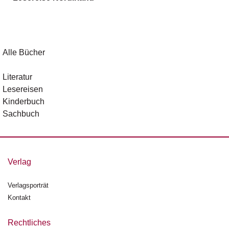
g
e
n
B
Alle Bücher
l
o
Literatur
g
Lesereisen
Kinderbuch
V
Sachbuch
o
r
s
c
h
Verlag
a
u
Verlagsporträt
Kontakt
H
a
n
Rechtliches