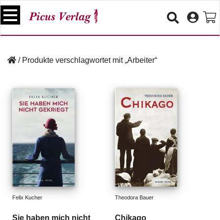
S
k
i
p
B
t
ü
/
Produkte verschlagwortet mit „Arbeiter“
o
c
c
h
e
o
r
n
t
V
e
e
n
r
t
a
n
s
t
a
lt
Felix Kucher
Theodora Bauer
u
n
Sie haben mich nicht
Chikago