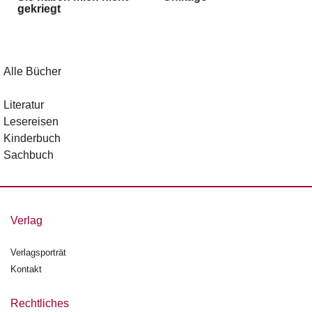
gekriegt
g
e
n
B
Alle Bücher
l
o
Literatur
g
Lesereisen
Kinderbuch
V
Sachbuch
o
r
s
c
h
Verlag
a
u
Verlagsporträt
Kontakt
H
a
n
Rechtliches