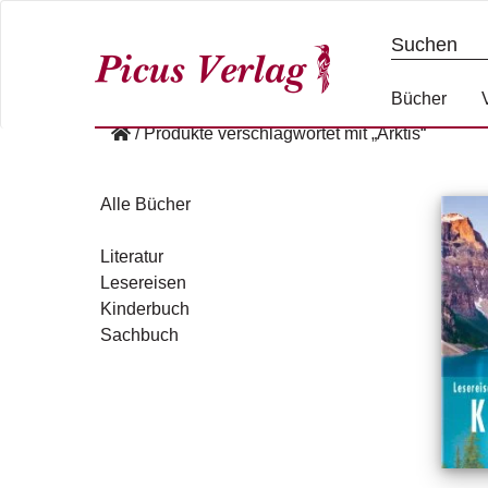
S
k
i
p
Bücher
t
/
Produkte verschlagwortet mit „Arktis“
o
c
o
Alle Bücher
n
t
Literatur
e
Lesereisen
n
Kinderbuch
t
Sachbuch