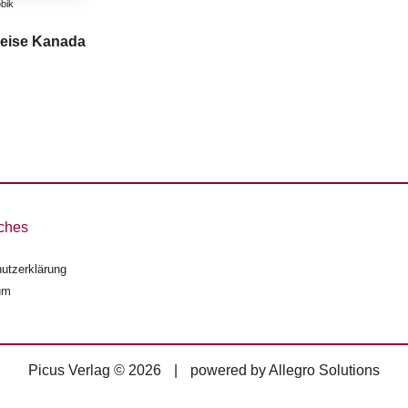
bik
eise Kanada
ches
utzerklärung
um
Picus Verlag © 2026
|
powered by
Allegro Solutions