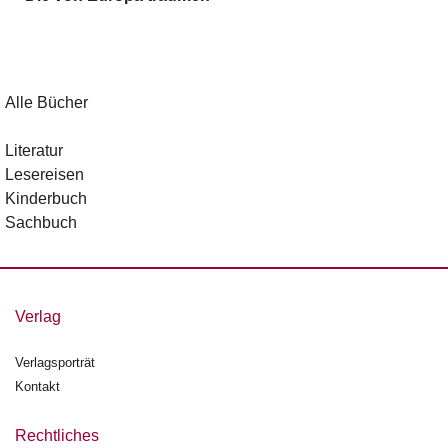
g
e
n
B
Alle Bücher
l
o
Literatur
g
Lesereisen
Kinderbuch
V
Sachbuch
o
r
s
c
h
Verlag
a
u
Verlagsporträt
Kontakt
H
a
n
Rechtliches