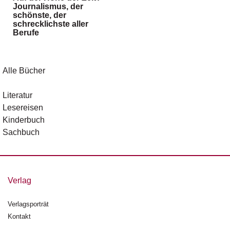
Journalismus, der
g
schönste, der
e
schrecklichste aller
n
Berufe
B
l
Alle Bücher
o
g
Literatur
V
Lesereisen
o
Kinderbuch
r
Sachbuch
s
c
h
a
u
Verlag
H
Verlagsporträt
a
Kontakt
n