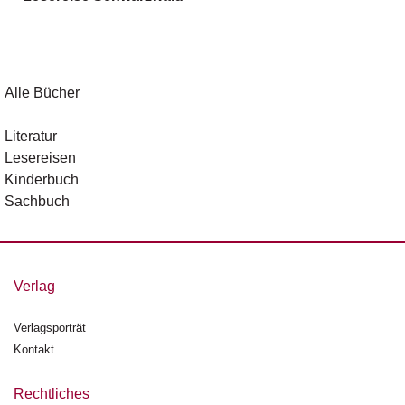
g
e
n
B
Alle Bücher
l
o
Literatur
g
Lesereisen
Kinderbuch
V
Sachbuch
o
r
s
c
h
Verlag
a
u
Verlagsporträt
Kontakt
H
a
n
Rechtliches