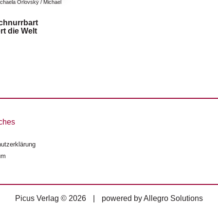
chaela Orlovský / Michael 
chnurrbart
rt die Welt
ches
utzerklärung
um
Picus Verlag © 2026
|
powered by
Allegro Solutions