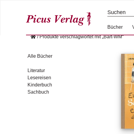
S
k
i
p
Bücher
t
/
Produkte verschlagwortet mit „Bart-WM“
o
c
o
Alle Bücher
n
t
Literatur
e
Lesereisen
n
Kinderbuch
t
Sachbuch