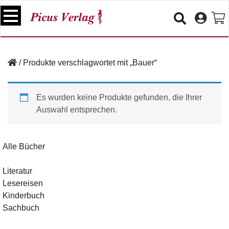
S
k
i
p
B
t
ü
/
Produkte verschlagwortet mit „Bauer“
o
c
c
h
e
o
Es wurden keine Produkte gefunden, die Ihrer
r
n
Auswahl entsprechen.
t
V
e
e
n
r
Alle Bücher
t
a
n
Literatur
s
Lesereisen
t
a
Kinderbuch
lt
Sachbuch
u
n