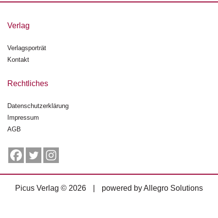
g
e
Verlag
n
Verlagsporträt
B
l
Kontakt
o
g
Rechtliches
V
Datenschutzerklärung
o
Impressum
r
s
AGB
c
h
a
u
Picus Verlag © 2026
|
powered by
Allegro Solutions
H
a
n