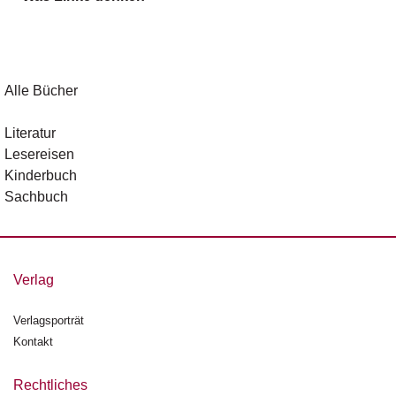
g
e
n
B
Alle Bücher
l
o
Literatur
g
Lesereisen
Kinderbuch
V
Sachbuch
o
r
s
c
h
Verlag
a
u
Verlagsporträt
Kontakt
H
a
n
Rechtliches