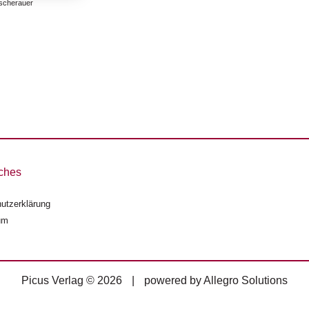
scherauer
ches
utzerklärung
um
Picus Verlag © 2026
|
powered by
Allegro Solutions