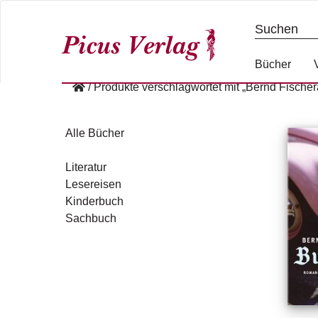
S
k
i
p
Bücher
t
/
Produkte verschlagwortet mit „Bernd Fischer
o
c
o
Alle Bücher
n
t
Literatur
e
Lesereisen
n
Kinderbuch
t
Sachbuch