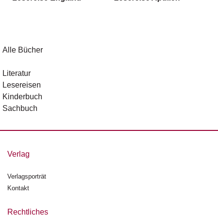
g
e
n
B
Alle Bücher
l
o
Literatur
g
Lesereisen
Kinderbuch
V
Sachbuch
o
r
s
c
h
Verlag
a
u
Verlagsporträt
Kontakt
H
a
n
Rechtliches