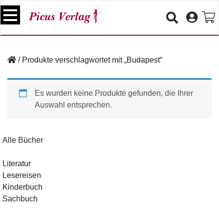
S
k
i
p
B
t
ü
/
Produkte verschlagwortet mit „Budapest“
o
c
c
h
e
o
Es wurden keine Produkte gefunden, die Ihrer
r
n
Auswahl entsprechen.
t
V
e
e
n
r
Alle Bücher
t
a
n
Literatur
s
Lesereisen
t
a
Kinderbuch
lt
Sachbuch
u
n