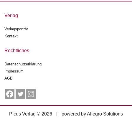
g
e
Verlag
n
Verlagsporträt
B
l
Kontakt
o
g
Rechtliches
V
Datenschutzerklärung
o
Impressum
r
s
AGB
c
h
a
u
Picus Verlag © 2026
|
powered by
Allegro Solutions
H
a
n