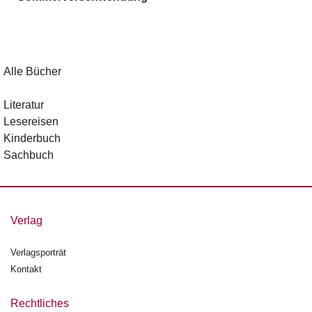
g
e
n
B
Alle Bücher
l
o
Literatur
g
Lesereisen
Kinderbuch
V
Sachbuch
o
r
s
c
h
Verlag
a
u
Verlagsporträt
Kontakt
H
a
n
Rechtliches