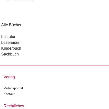
g
e
n
B
Alle Bücher
l
o
Literatur
g
Lesereisen
Kinderbuch
V
Sachbuch
o
r
s
c
h
Verlag
a
u
Verlagsporträt
Kontakt
H
a
n
Rechtliches