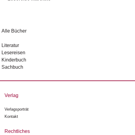
g
e
n
B
Alle Bücher
l
o
Literatur
g
Lesereisen
Kinderbuch
V
Sachbuch
o
r
s
c
h
Verlag
a
u
Verlagsporträt
Kontakt
H
a
n
Rechtliches