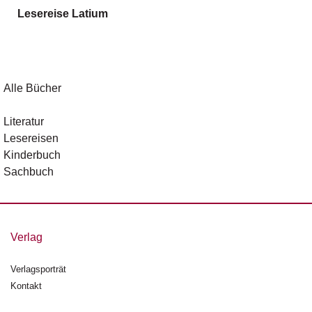
g
Lesereise Latium
e
n
B
l
Alle Bücher
o
g
Literatur
Lesereisen
V
Kinderbuch
o
r
Sachbuch
s
c
h
a
Verlag
u
Verlagsporträt
H
Kontakt
a
n