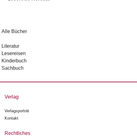
g
e
n
B
Alle Bücher
l
o
Literatur
g
Lesereisen
Kinderbuch
V
Sachbuch
o
r
s
c
h
Verlag
a
u
Verlagsporträt
Kontakt
H
a
n
Rechtliches