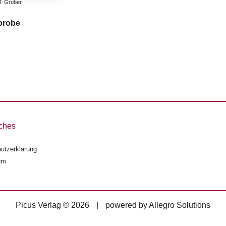
. Gruber
probe
ches
utzerklärung
um
Picus Verlag © 2026
|
powered by
Allegro Solutions