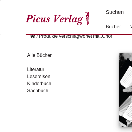
S
k
i
p
Bücher
t
/
Produkte verschlagwortet mit „Chor“
o
c
o
Alle Bücher
n
t
Literatur
e
Lesereisen
n
Kinderbuch
t
Sachbuch