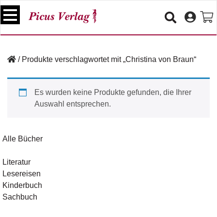
S
k
i
p
B
t
ü
/
Produkte verschlagwortet mit „Christina von Braun“
o
c
c
h
e
o
Es wurden keine Produkte gefunden, die Ihrer
r
n
Auswahl entsprechen.
t
V
e
e
n
r
Alle Bücher
t
a
n
Literatur
s
Lesereisen
t
a
Kinderbuch
lt
Sachbuch
u
n