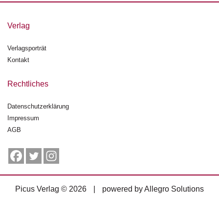
g
e
Verlag
n
Verlagsporträt
B
l
Kontakt
o
g
Rechtliches
V
Datenschutzerklärung
o
Impressum
r
s
AGB
c
h
a
u
Picus Verlag © 2026
|
powered by
Allegro Solutions
H
a
n