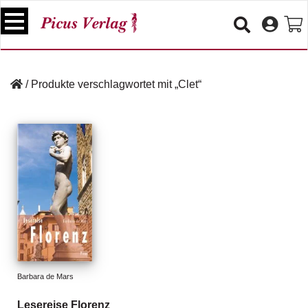
S
k
i
p
B
t
ü
/
Produkte verschlagwortet mit „Clet“
o
c
c
h
e
o
r
n
t
V
e
e
n
r
t
a
n
s
t
a
lt
Barbara de Mars
u
n
Lesereise Florenz