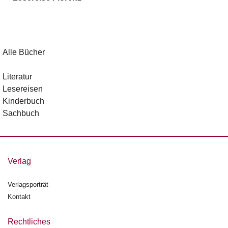
g
e
n
B
Alle Bücher
l
o
Literatur
g
Lesereisen
Kinderbuch
V
Sachbuch
o
r
s
c
h
Verlag
a
u
Verlagsporträt
Kontakt
H
a
n
Rechtliches