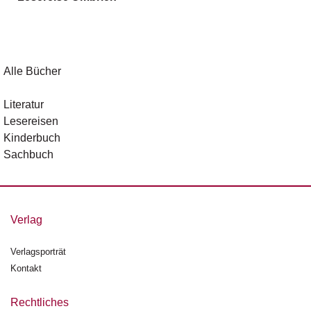
g
e
n
B
Alle Bücher
l
o
Literatur
g
Lesereisen
Kinderbuch
V
Sachbuch
o
r
s
c
h
Verlag
a
u
Verlagsporträt
Kontakt
H
a
n
Rechtliches