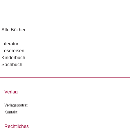
g
e
n
B
Alle Bücher
l
o
Literatur
g
Lesereisen
Kinderbuch
V
Sachbuch
o
r
s
c
h
Verlag
a
u
Verlagsporträt
Kontakt
H
a
n
Rechtliches