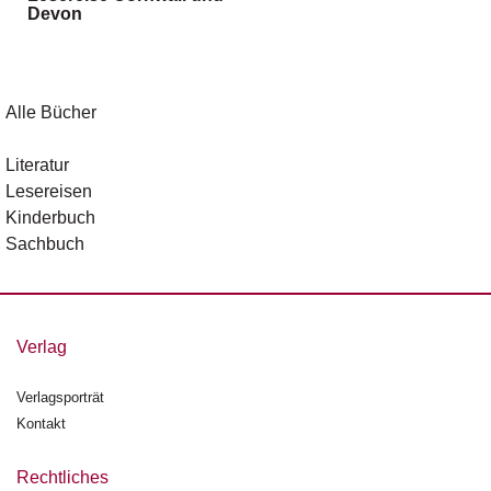
Devon
g
e
n
B
Alle Bücher
l
o
Literatur
g
Lesereisen
Kinderbuch
V
Sachbuch
o
r
s
c
h
Verlag
a
u
Verlagsporträt
Kontakt
H
a
n
Rechtliches