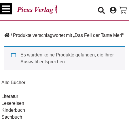
S
k
i
p
B
t
ü
/
Produkte verschlagwortet mit „Das Fell der Tante Meri“
o
c
c
h
e
o
Es wurden keine Produkte gefunden, die Ihrer
r
n
Auswahl entsprechen.
t
V
e
e
n
r
Alle Bücher
t
a
n
Literatur
s
Lesereisen
t
a
Kinderbuch
lt
Sachbuch
u
n