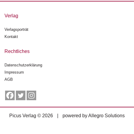
g
e
Verlag
n
Verlagsporträt
B
l
Kontakt
o
g
Rechtliches
V
Datenschutzerklärung
o
Impressum
r
s
AGB
c
h
a
u
Picus Verlag © 2026
|
powered by
Allegro Solutions
H
a
n