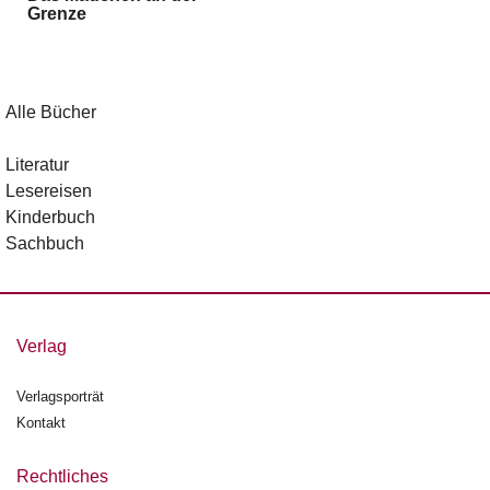
Grenze
g
e
n
B
Alle Bücher
l
o
Literatur
g
Lesereisen
Kinderbuch
V
Sachbuch
o
r
s
c
h
Verlag
a
u
Verlagsporträt
Kontakt
H
a
n
Rechtliches