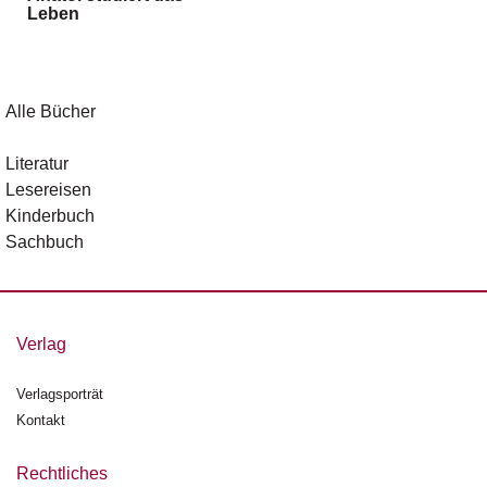
Leben
g
e
n
B
Alle Bücher
l
o
Literatur
g
Lesereisen
Kinderbuch
V
Sachbuch
o
r
s
c
h
Verlag
a
u
Verlagsporträt
Kontakt
H
a
n
Rechtliches