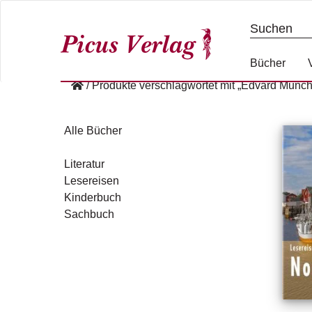
S
k
i
p
Bücher
t
/
Produkte verschlagwortet mit „Edvard Munch
o
c
o
Alle Bücher
n
t
Literatur
e
Lesereisen
n
Kinderbuch
t
Sachbuch