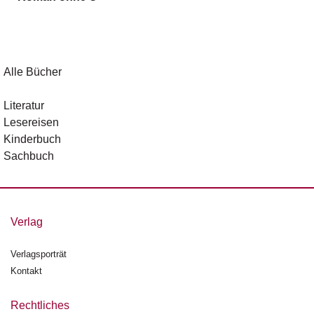
g
e
n
B
Alle Bücher
l
o
Literatur
g
Lesereisen
Kinderbuch
V
Sachbuch
o
r
s
c
h
Verlag
a
u
Verlagsporträt
Kontakt
H
a
n
Rechtliches