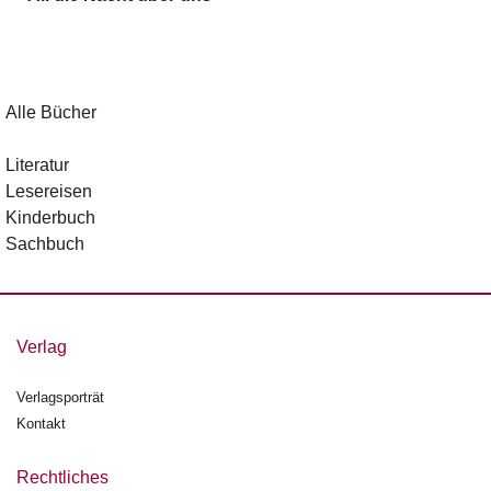
g
e
n
B
Alle Bücher
l
o
Literatur
g
Lesereisen
Kinderbuch
V
Sachbuch
o
r
s
c
h
Verlag
a
u
Verlagsporträt
Kontakt
H
a
n
Rechtliches