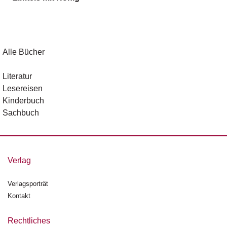
g
e
n
B
Alle Bücher
l
o
Literatur
g
Lesereisen
Kinderbuch
V
Sachbuch
o
r
s
c
h
Verlag
a
u
Verlagsporträt
Kontakt
H
a
n
Rechtliches