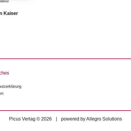
ättner
in Kaiser
ches
utzerklärung
um
Picus Verlag © 2026
|
powered by
Allegro Solutions