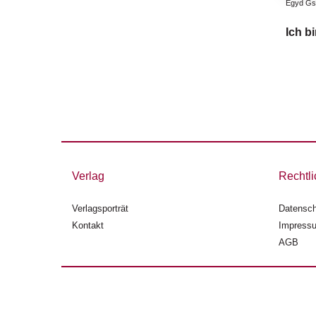
Egyd Gst
Ich b
Verlag
Rechtli
Verlagsporträt
Datensch
Kontakt
Impress
AGB